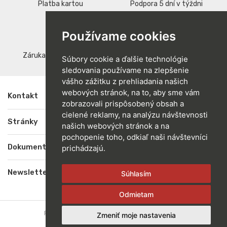
Platba kartou
Podpora 5 dní v týždni
replay
verified
Používame cookies
Záruka vrátenia peňazí
Kvalitné produkty
Súbory cookie a ďalšie technológie
sledovania používame na zlepšenie
vášho zážitku z prehliadania našich
webových stránok, na to, aby sme vám
Kontakt

zobrazovali prispôsobený obsah a
cielené reklamy, na analýzu návštevnosti
Stránky

našich webových stránok a na
pochopenie toho, odkiaľ naši návštevníci
Dokumenty

prichádzajú.
Newsletter

Súhlasím
Odmietam
RG Slovensko | Ochranné pracovné pomôcky
Zmeniť moje nastavenia