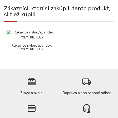
Zákazníci, ktorí si zakúpili tento produkt,
si tiež kúpili:
Rukavice nylon/spandex
POLYTRIL FLEX
card_giftcard
local_shipping
Zľavy a akcie
Doprava alebo osobný odber
credit_card
headset_mic