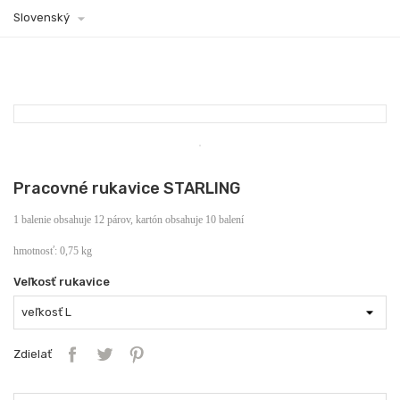

Slovenský
Pracovné rukavice STARLING
1 balenie obsahuje 12 párov, kartón obsahuje 10 balení
hmotnosť: 0,75 kg
Veľkosť rukavice
Zdielať