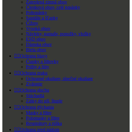
Zateplená zimná obuv
Členková obuv, celé topánky
Poltopánky
Sandále a šľapky
Čižmy
Vysoká obuv
Návleky, gamaše, ponožky, vložky
ESD obuv
Dámska obuv
Biela obuv


Ochrana hlavy
Čiapky a šiltovky
Prilby a štíty


Ochrana zraku
Ochranné okuliare, slnečné okuliare
Zváranie


Ochrana sluchu
Slúchadlá
Zátky do uší, štuple


Ochrana dýchania
Masky a filtre
Polomasky a filtre
Respirátory a rúška


Ochrana pred pádom