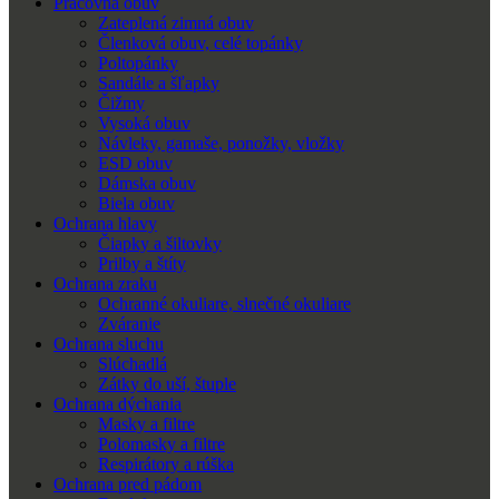
Pracovná obuv
Zateplená zimná obuv
Členková obuv, celé topánky
Poltopánky
Sandále a šľapky
Čižmy
Vysoká obuv
Návleky, gamaše, ponožky, vložky
ESD obuv
Dámska obuv
Biela obuv
Ochrana hlavy
Čiapky a šiltovky
Prilby a štíty
Ochrana zraku
Ochranné okuliare, slnečné okuliare
Zváranie
Ochrana sluchu
Slúchadlá
Zátky do uší, štuple
Ochrana dýchania
Masky a filtre
Polomasky a filtre
Respirátory a rúška
Ochrana pred pádom