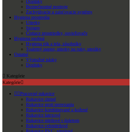
Doplnky
Bezpečnostné postroje
Zachytávacie a zaisťovacie systémy
Hygiena prostredia
Utierky
Stojany
Čistiace prostriedky, osviežovače
Hygiena osobná
Hygiena rúk a tela, zásobníky
Toaletný papier, utierky na ruky, uteráky
Ostatné
Výstražné pásky
Doplnky

Kategórie
Kategórie



Pracovné rukavice
Rukavice zimné
Rukavice proti prerezaniu
Rukavice kombinované a kožené
Rukavice latexové
Rukavice nitrilové s úpletom
Rukavice celonitrilové
Rukavice PVC, vinylové