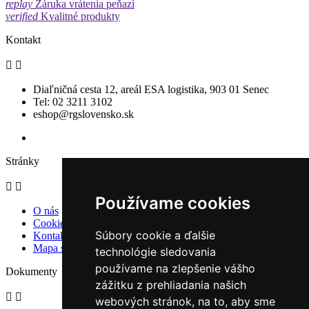
replay
Záruka vrátenia peňazí
verified
Kvalitné produkty
Kontakt


Diaľničná cesta 12, areál ESA logistika, 903 01 Senec
Tel: 02 3211 3102
eshop@rgslovensko.sk
Stránky


Používame cookies
O nás
Cookies
Súbory cookie a ďalšie
Kontaktujte nás
Mapa stránky
technológie sledovania
používame na zlepšenie vášho
Dokumenty
zážitku z prehliadania našich


webových stránok, na to, aby sme