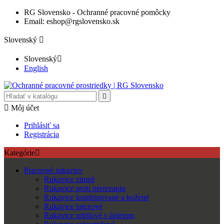
RG Slovensko - Ochranné pracovné pomôcky
Email: eshop@rgslovensko.sk
Slovenský

Slovenský

English


Môj účet
Prihlásiť sa
Registrácia
Kategórie

Pracovné rukavice
Rukavice zimné
Rukavice proti prerezaniu
Rukavice kombinované a kožené
Rukavice latexové
Rukavice nitrilové s úpletom