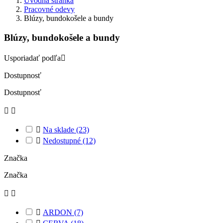
Úvodná stránka
Pracovné odevy
Blúzy, bundokošele a bundy
Blúzy, bundokošele a bundy
Usporiadať podľa

Dostupnosť
Dostupnosť



Na sklade
(23)

Nedostupné
(12)
Značka
Značka



ARDON
(7)