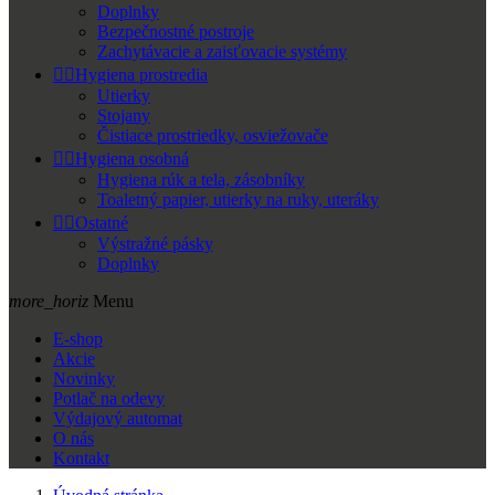
Doplnky
Bezpečnostné postroje
Zachytávacie a zaisťovacie systémy


Hygiena prostredia
Utierky
Stojany
Čistiace prostriedky, osviežovače


Hygiena osobná
Hygiena rúk a tela, zásobníky
Toaletný papier, utierky na ruky, uteráky


Ostatné
Výstražné pásky
Doplnky
more_horiz
Menu
E-shop
Akcie
Novinky
Potlač na odevy
Výdajový automat
O nás
Kontakt