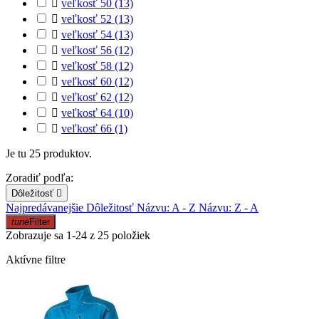

veľkosť 50
(13)

veľkosť 52
(13)

veľkosť 54
(13)

veľkosť 56
(12)

veľkosť 58
(12)

veľkosť 60
(12)

veľkosť 62
(12)

veľkosť 64
(10)

veľkosť 66
(1)
Je tu 25 produktov.
Zoradiť podľa:
Dôležitosť

Najpredávanejšie
Dôležitosť
Názvu: A - Z
Názvu: Z - A
tune
Filter
Zobrazuje sa 1-24 z 25 položiek
Aktívne filtre