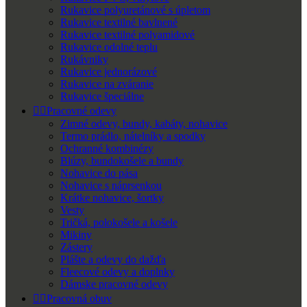
Rukavice polyuretánové s úpletom
Rukavice textilné bavlnené
Rukavice textilné polyamidové
Rukavice odolné teplu
Rukávniky
Rukavice jednorázové
Rukavice na zváranie
Rukavice špeciálne


Pracovné odevy
Zimné odevy, bundy, kabáty, nohavice
Termo prádlo, nátelníky a spodky
Ochranné kombinézy
Blúzy, bundokošele a bundy
Nohavice do pása
Nohavice s náprsenkou
Krátke nohavice, šortky
Vesty
Tričká, polokošele a košele
Mikiny
Zástery
Plášte a odevy do dažďa
Fleecové odevy a doplnky
Dámske pracovné odevy


Pracovná obuv