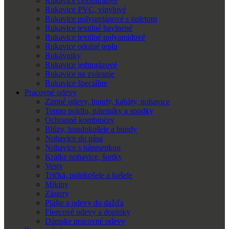
Rukavice celonitrilové
Rukavice PVC, vinylové
Rukavice polyuretánové s úpletom
Rukavice textilné bavlnené
Rukavice textilné polyamidové
Rukavice odolné teplu
Rukávniky
Rukavice jednorázové
Rukavice na zváranie
Rukavice špeciálne
Pracovné odevy
Zimné odevy, bundy, kabáty, nohavice
Termo prádlo, nátelníky a spodky
Ochranné kombinézy
Blúzy, bundokošele a bundy
Nohavice do pása
Nohavice s náprsenkou
Krátke nohavice, šortky
Vesty
Tričká, polokošele a košele
Mikiny
Zástery
Plášte a odevy do dažďa
Fleecové odevy a doplnky
Dámske pracovné odevy