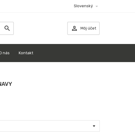

Slovenský


Môj účet
O nás
Kontakt
NAVY