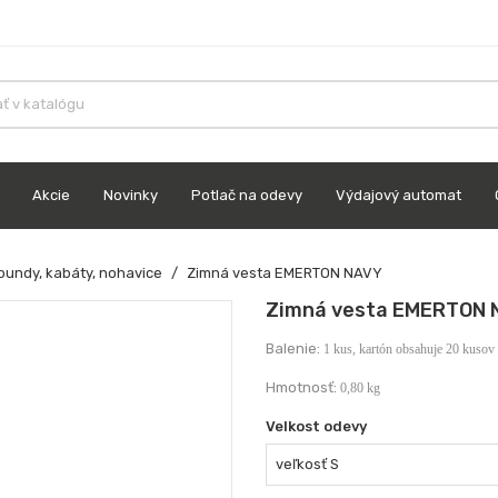
Akcie
Novinky
Potlač na odevy
Výdajový automat
bundy, kabáty, nohavice
Zimná vesta EMERTON NAVY
Zimná vesta EMERTON 
Balenie:
1 kus, kartón obsahuje 20 kusov
Hmotnosť:
0,80 kg
Velkost odevy