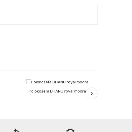
Polokošeľa DHANU royal modrá
Nohavice s ná