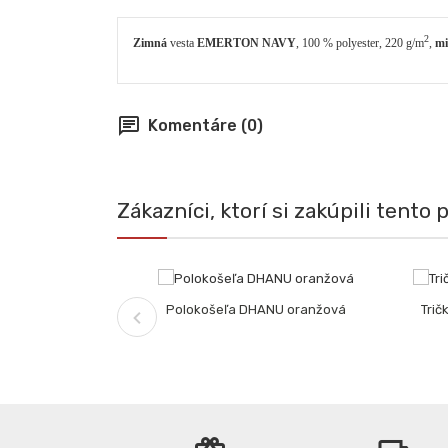
2
Zimná
vesta
EMERTON NAVY
, 100 % polyester, 220 g/m
,
mi
chat
Komentáre (0)
Zákazníci, ktorí si zakúpili tento p
Polokošeľa DHANU oranžová
Tri