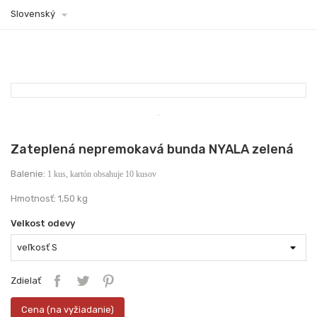

Slovenský
Zateplená nepremokavá bunda NYALA zelená
Balenie:
1 kus, kartón obsahuje 10 kusov
Hmotnosť: 1,50 kg
Velkost odevy
Zdielať
Cena (na vyžiadanie)