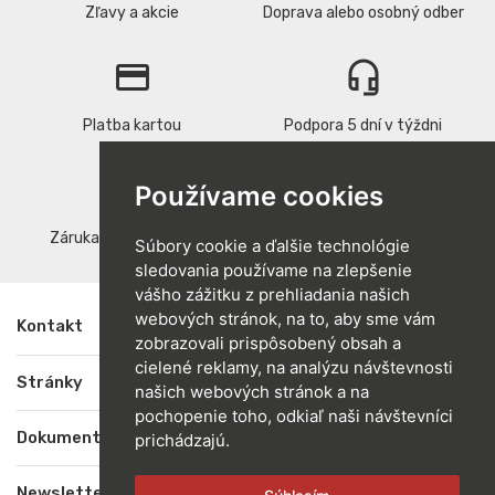
Zľavy a akcie
Doprava alebo osobný odber
credit_card
headset_mic
Platba kartou
Podpora 5 dní v týždni
replay
verified
Používame cookies
Záruka vrátenia peňazí
Kvalitné produkty
Súbory cookie a ďalšie technológie
sledovania používame na zlepšenie
vášho zážitku z prehliadania našich
webových stránok, na to, aby sme vám
Kontakt

zobrazovali prispôsobený obsah a
cielené reklamy, na analýzu návštevnosti
Stránky

našich webových stránok a na
pochopenie toho, odkiaľ naši návštevníci
Dokumenty

prichádzajú.
Newsletter