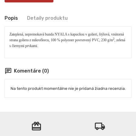
Popis
Detaily produktu
Zateplená, nepremokavá bunda NYALA s kapucňou v golieri, štýlová, vnútorná
2
strana goliera z mikrofleecu, 100 % polyester povrstvený PVC, 230 g/m
, zelená
s čiernymi prvkami.
chat
Komentáre (0)
Na tento produkt momentálne nie je pridaná žiadna recenzia.
card_giftcard
local_shipping