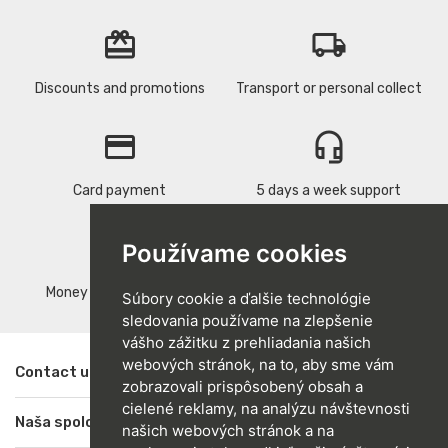
card_giftcard
local_shipping
Discounts and promotions
Transport or personal collect
credit_card
headset_mic
Card payment
5 days a week support
replay
verified
Používame cookies
Money back guarantee
Quality products
Súbory cookie a ďalšie technológie
sledovania používame na zlepšenie
vášho zážitku z prehliadania našich
webových stránok, na to, aby sme vám
Contact us

zobrazovali prispôsobený obsah a
cielené reklamy, na analýzu návštevnosti
Naša spoločnosť

našich webových stránok a na