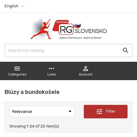

English


more_horiz

Categories
Links
Account
Blúzy a bundokošele

tune
Filter
Relevance
Showing 1-24 of 25 item(s)