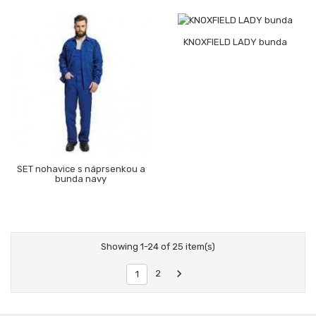
KNOXFIELD LADY bunda
SET nohavice s náprsenkou a
bunda navy
Showing 1-24 of 25 item(s)

2
1