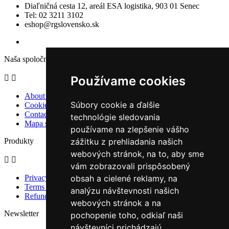
Diaľničná cesta 12, areál ESA logistika, 903 01 Senec
Tel: 02 3211 3102
eshop@rgslovensko.sk
Naša spoločnosť
Používame cookies


About us
Súbory cookie a ďalšie
Cookies
Contact us
technológie sledovania
Mapa stránky
používame na zlepšenie vášho
zážitku z prehliadania našich
Produkty
webových stránok, na to, aby sme


vám zobrazovali prispôsobený
obsah a cielené reklamy, na
Privacy policy
Terms and conditions
analýzu návštevnosti našich
Refund policy
webových stránok a na
Newsletter
pochopenie toho, odkiaľ naši
návštevníci prichádzajú.