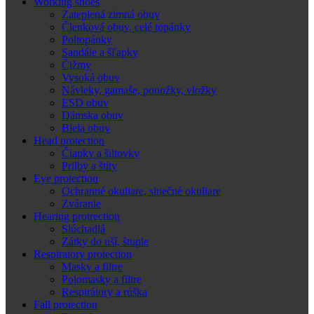
Working shoes
Zateplená zimná obuv
Členková obuv, celé topánky
Poltopánky
Sandále a šľapky
Čižmy
Vysoká obuv
Návleky, gamaše, ponožky, vložky
ESD obuv
Dámska obuv
Biela obuv
Head protection
Čiapky a šiltovky
Prilby a štíty
Eye protection
Ochranné okuliare, slnečné okuliare
Zváranie
Hearing protrection
Slúchadlá
Zátky do uší, štuple
Respiratory protection
Masky a filtre
Polomasky a filtre
Respirátory a rúška
Fall protection