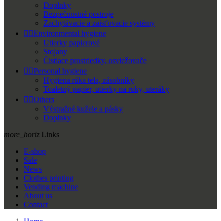
Doplnky
Bezpečnostné postroje
Zachytávacie a zaisťovacie systémy


Environmental hygiene
Utierky papierové
Stojany
Čistiace prostriedky, osviežovače


Personal hygiene
Hygiena rúka tela, zásobníky
Toaletný papier, utierky na ruky, uteráky


Others
Výstražné kužele a pásky
Doplnky
more_horiz
Links
E-shop
Sale
News
Clothes printing
Vending machine
About us
Contact