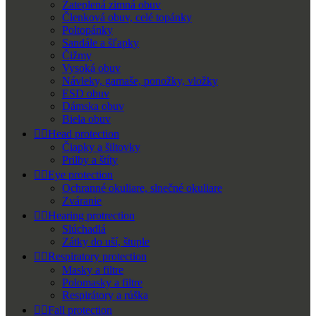
Zateplená zimná obuv
Členková obuv, celé topánky
Poltopánky
Sandále a šľapky
Čižmy
Vysoká obuv
Návleky, gamaše, ponožky, vložky
ESD obuv
Dámska obuv
Biela obuv


Head protection
Čiapky a šiltovky
Prilby a štíty


Eye protection
Ochranné okuliare, slnečné okuliare
Zváranie


Hearing protrection
Slúchadlá
Zátky do uší, štuple


Respiratory protection
Masky a filtre
Polomasky a filtre
Respirátory a rúška


Fall protection