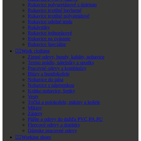
Rukavice polyuretánové s úpletom
Rukavice textilné bavlnené
Rukavice textilné polyamidové
Rukavice odolné teplu
Rukávniky
Rukavice jednorázové
Rukavice na zváranie
Rukavice špeciálne


Work clothing
Zimné odevy, bundy, kabáty, nohavice
Termo prádlo, nátelníky a spodky
Pracovné odevy a kombinézy
Blúzy a bundokošele
Nohavice do pása
Nohavice s náprsenkou
Krátke nohavice, šortky
Vesty
Tričká a polokošele, mikiny a košele
Mikiny
Zástery
Plášte a odevy do dažďa PVC,PA,PU
Fleecové odevy a doplnky
Dámske pracovné odevy


Working shoes