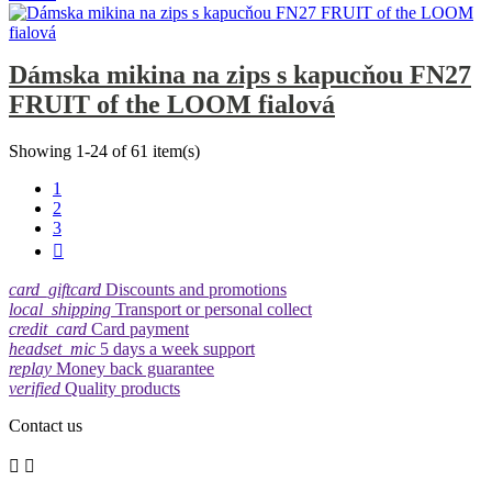
Dámska mikina na zips s kapucňou FN27
FRUIT of the LOOM fialová
Showing 1-24 of 61 item(s)
1
2
3

card_giftcard
Discounts and promotions
local_shipping
Transport or personal collect
credit_card
Card payment
headset_mic
5 days a week support
replay
Money back guarantee
verified
Quality products
Contact us

