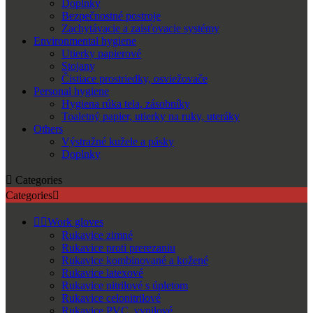
Doplnky
Bezpečnostné postroje
Zachytávacie a zaisťovacie systémy
Environmental hygiene
Utierky papierové
Stojany
Čistiace prostriedky, osviežovače
Personal hygiene
Hygiena rúka tela, zásobníky
Toaletný papier, utierky na ruky, uteráky
Others
Výstražné kužele a pásky
Doplnky

Categories
Categories



Work gloves
Rukavice zimné
Rukavice proti prerezaniu
Rukavice kombinované a kožené
Rukavice latexové
Rukavice nitrilové s úpletom
Rukavice celonitrilové
Rukavice PVC, vynilové