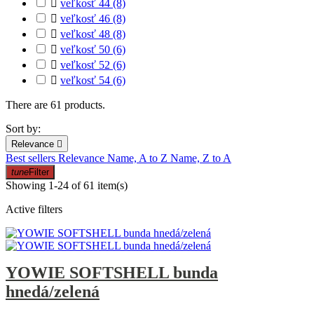

veľkosť 44
(8)

veľkosť 46
(8)

veľkosť 48
(8)

veľkosť 50
(6)

veľkosť 52
(6)

veľkosť 54
(6)
There are 61 products.
Sort by:
Relevance

Best sellers
Relevance
Name, A to Z
Name, Z to A
tune
Filter
Showing 1-24 of 61 item(s)
Active filters
YOWIE SOFTSHELL bunda
hnedá/zelená