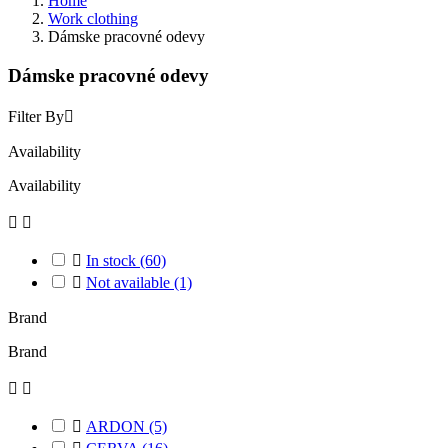
Home
Work clothing
Dámske pracovné odevy
Dámske pracovné odevy
Filter By

Availability
Availability



In stock
(60)

Not available
(1)
Brand
Brand



ARDON
(5)