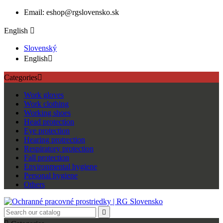
Email: eshop@rgslovensko.sk
English

Slovenský
English

Categories

Work gloves
Work clothing
Working shoes
Head protection
Eye protection
Hearing protrection
Respiratory protection
Fall protection
Environmental hygiene
Personal hygiene
Others
