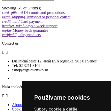
Showing 1-5 of 5 item(s)
card_giftcard
Discounts and promotions
local_shipping
Transport or personal collect
credit_card
Card payment
headset_mic
5 days a week support
replay
Money back guarantee
verified
Quality products
Contact us


Diaľničná cesta 12, areál ESA logistika, 903 01 Senec
Tel: 02 3211 3102
eshop@rgslovensko.sk
Naša spoločnosť


Používame cookies
About us
Súbory cookie a ďalšie
Cookies