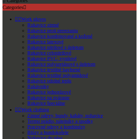

Categories
Categories



Work gloves
Rukavice zimné
Rukavice proti prerezaniu
Rukavice kombinované a kožené
Rukavice latexové
Rukavice nitrilové s úpletom
Rukavice celonitrilové
Rukavice PVC, vynilové
Rukavice polyuretánové s úpletom
Rukavice textilné bavlnené
Rukavice textilné polyamidové
Rukavice odolné teplu
Rukávniky
Rukavice jednorázové
Rukavice na zváranie
Rukavice špeciálne


Work clothing
Zimné odevy, bundy, kabáty, nohavice
Termo prádlo, nátelníky a spodky
Pracovné odevy a kombinézy
Blúzy a bundokošele
Nohavice do pása