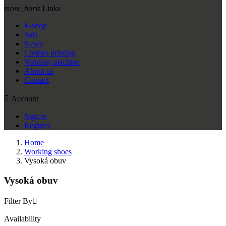
more_horiz
Links
E-shop
Sale
News
Clothes printing
Vending machine
About us
Contact

Account
Sign in
Register
Home
Working shoes
Vysoká obuv
Vysoká obuv
Filter By

Availability