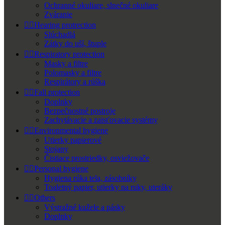
Ochranné okuliare, slnečné okuliare
Zváranie


Hearing protrection
Slúchadlá
Zátky do uší, štuple


Respiratory protection
Masky a filtre
Polomasky a filtre
Respirátory a rúška


Fall protection
Doplnky
Bezpečnostné postroje
Zachytávacie a zaisťovacie systémy


Environmental hygiene
Utierky papierové
Stojany
Čistiace prostriedky, osviežovače


Personal hygiene
Hygiena rúka tela, zásobníky
Toaletný papier, utierky na ruky, uteráky


Others
Výstražné kužele a pásky
Doplnky