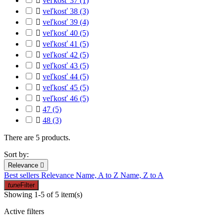

veľkosť 37
(1)

veľkosť 38
(3)

veľkosť 39
(4)

veľkosť 40
(5)

veľkosť 41
(5)

veľkosť 42
(5)

veľkosť 43
(5)

veľkosť 44
(5)

veľkosť 45
(5)

veľkosť 46
(5)

47
(5)

48
(3)
There are 5 products.
Sort by:
Relevance

Best sellers
Relevance
Name, A to Z
Name, Z to A
tune
Filter
Showing 1-5 of 5 item(s)
Active filters