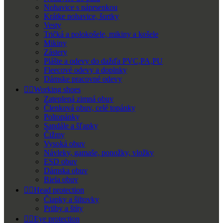
Nohavice s náprsenkou
Krátke nohavice, šortky
Vesty
Tričká a polokošele, mikiny a košele
Mikiny
Zástery
Plášte a odevy do dažďa PVC,PA,PU
Fleecové odevy a doplnky
Dámske pracovné odevy


Working shoes
Zateplená zimná obuv
Členková obuv, celé topánky
Poltopánky
Sandále a šľapky
Čižmy
Vysoká obuv
Návleky, gamaše, ponožky, vložky
ESD obuv
Dámska obuv
Biela obuv


Head protection
Čiapky a šiltovky
Prilby a štíty


Eye protection