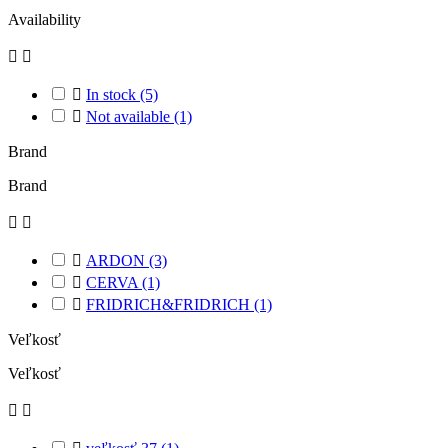
Availability



In stock
(5)

Not available
(1)
Brand
Brand



ARDON
(3)

CERVA
(1)

FRIDRICH&FRIDRICH
(1)
Veľkosť
Veľkosť

