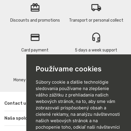
card_giftcard
local_shipping
Discounts and promotions
Transport or personal collect
credit_card
headset_mic
Card payment
5 days a week support
replay
verified
Používame cookies
Money back guarantee
Quality products
Súbory cookie a ďalšie technológie
sledovania používame na zlepšenie
vášho zážitku z prehliadania našich
webových stránok, na to, aby sme vám
Contact us

zobrazovali prispôsobený obsah a
cielené reklamy, na analýzu návštevnosti
Naša spoločnosť

našich webových stránok a na
pochopenie toho, odkiaľ naši návštevníci