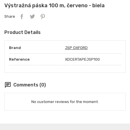
Výstražná páska 100 m, červeno - biela
Share
Product Details
Brand
JSP OXFORD
Reference
XDCERTAPEJSP100
chat
Comments (0)
No customer reviews for the moment.